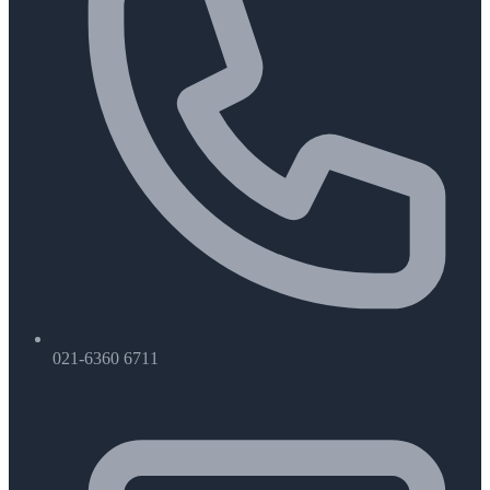
021-6360 6711