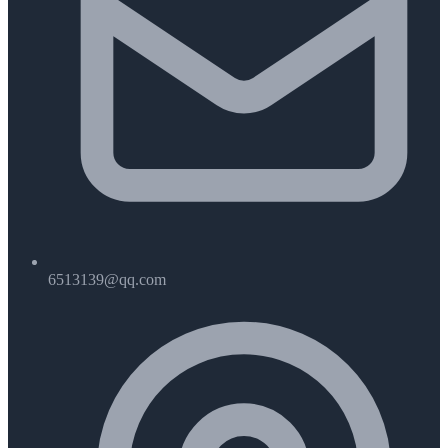
6513139@qq.com