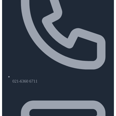
021-6360 6711