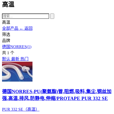
高温
高温
全部产品
← 返回
筛选
品牌
德国NORRES
(1)
共
1
个
默认
最新
热门
德国NORRES-PU(聚氨酯)管,阻燃,吸料,集尘,钢丝加
强,高温,排风,防静电,伸缩/PROTAPE PUR 332 SE
PUR 332 SE（高温）